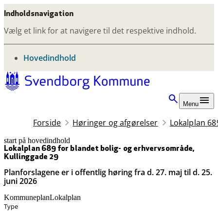
Indholdsnavigation
Vælg et link for at navigere til det respektive indhold.
gå til
Hovedindhold
Menu
Forside
Høringer og afgørelser
Lokalplan 68
start på hovedindhold
senest opdateret 26. juni 2026
Lokalplan 689 for blandet bolig- og erhvervsområde,
Kullinggade 29
Planforslagene er i offentlig høring fra d. 27. maj til d. 25.
juni 2026
Kommuneplan
Lokalplan
Type