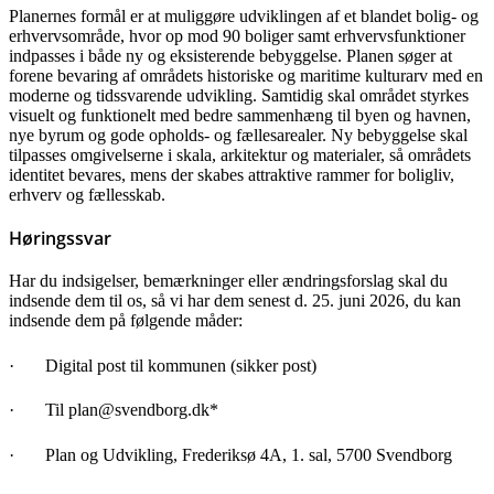
Planernes formål er at muliggøre udviklingen af et blandet bolig- og
erhvervsområde, hvor op mod 90 boliger samt erhvervsfunktioner
indpasses i både ny og eksisterende bebyggelse. Planen søger at
forene bevaring af områdets historiske og maritime kulturarv med en
moderne og tidssvarende udvikling. Samtidig skal området styrkes
visuelt og funktionelt med bedre sammenhæng til byen og havnen,
nye byrum og gode opholds- og fællesarealer. Ny bebyggelse skal
tilpasses omgivelserne i skala, arkitektur og materialer, så områdets
identitet bevares, mens der skabes attraktive rammer for boligliv,
erhverv og fællesskab.
Høringssvar
Har du indsigelser, bemærkninger eller ændringsforslag skal du
indsende dem til os, så vi har dem senest d. 25. juni 2026, du kan
indsende dem på følgende måder:
·
Digital post til kommunen (sikker post)
·
Til plan@svendborg.dk*
·
Plan og Udvikling, Frederiksø 4A, 1. sal, 5700 Svendborg