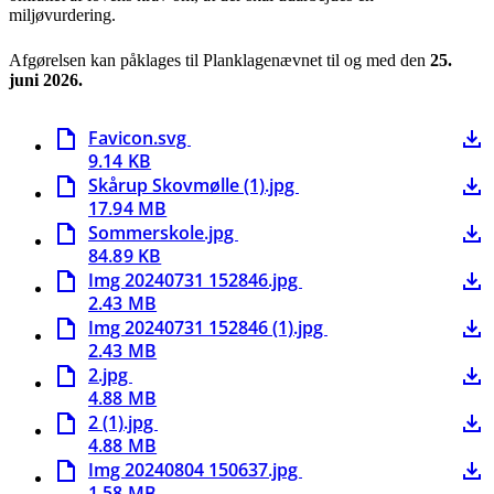
miljøvurdering.
Afgørelsen kan påklages til Planklagenævnet til og med den
25.
juni 2026.
Favicon.svg
9.14 KB
Skårup Skovmølle (1).jpg
17.94 MB
Sommerskole.jpg
84.89 KB
Img 20240731 152846.jpg
2.43 MB
Img 20240731 152846 (1).jpg
2.43 MB
2.jpg
4.88 MB
2 (1).jpg
4.88 MB
Img 20240804 150637.jpg
1.58 MB