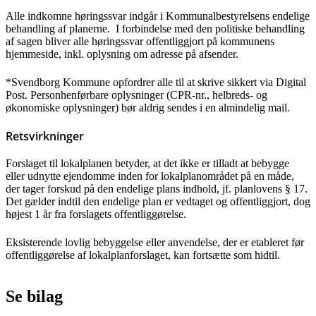
Alle indkomne høringssvar indgår i Kommunalbestyrelsens endelige
behandling af planerne. I forbindelse med den politiske behandling
af sagen bliver alle høringssvar offentliggjort på kommunens
hjemmeside, inkl. oplysning om adresse på afsender.
*Svendborg Kommune opfordrer alle til at skrive sikkert via Digital
Post. Personhenførbare oplysninger (CPR-nr., helbreds- og
økonomiske oplysninger) bør aldrig sendes i en almindelig mail.
Retsvirkninger
Forslaget til lokalplanen betyder, at det ikke er tilladt at bebygge
eller udnytte ejendomme inden for lokalplanområdet på en måde,
der tager forskud på den endelige plans indhold, jf. planlovens § 17.
Det gælder indtil den endelige plan er vedtaget og offentliggjort, dog
højest 1 år fra forslagets offentliggørelse.
Eksisterende lovlig bebyggelse eller anvendelse, der er etableret før
offentliggørelse af lokalplanforslaget, kan fortsætte som hidtil.
Se bilag