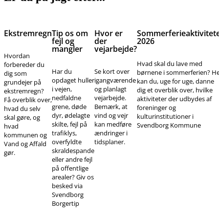
Ekstremregn
Tip os om
Hvor er
Sommerferieaktivitet
fejl og
der
2026
mangler
vejarbejde?
Hvordan
Hvad skal du lave med
forbereder du
Har du
Se kort over
børnene i sommerferien? H
dig som
opdaget huller
igangværende
kan du, uge for uge, danne
grundejer på
i vejen,
og planlagt
dig et overblik over, hvilke
ekstremregn?
nedfaldne
vejarbejde.
aktiviteter der udbydes af
Få overblik over,
grene, døde
Bemærk, at
foreninger og
hvad du selv
dyr, ødelagte
vind og vejr
kulturinstitutioner i
skal gøre, og
skilte, fejl på
kan medføre
Svendborg Kommune
hvad
trafiklys,
ændringer i
kommunen og
overfyldte
tidsplaner.
Vand og Affald
skraldespande
gør.
eller andre fejl
på offentlige
arealer? Giv os
besked via
Svendborg
Borgertip