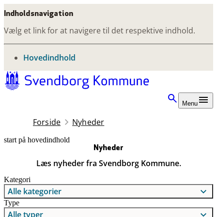
Indholdsnavigation
Vælg et link for at navigere til det respektive indhold.
gå til
Hovedindhold
Menu
Forside
Nyheder
start på hovedindhold
senest opdateret 30. juli 2026
Nyheder
Læs nyheder fra Svendborg Kommune.
Kategori
Alle kategorier
Type
Alle typer