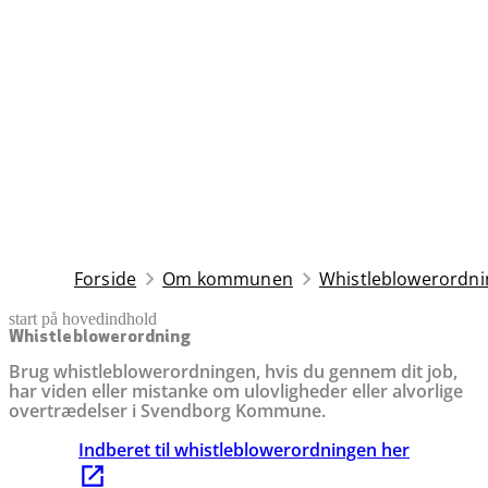
Forside
Om kommunen
Whistleblowerordni
start på hovedindhold
senest opdateret 10. april 2026
Whistleblowerordning
Brug whistleblowerordningen, hvis du gennem dit job,
har viden eller mistanke om ulovligheder eller alvorlige
overtrædelser i Svendborg Kommune.
Indberet til whistleblowerordningen her