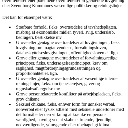
overtrædelser eller potentielle overtrædelser af gældende lovgivning
eller Svendborg Kommunes væsentlige politikker og retningslinjer.
Det kan for eksempel være:
Strafbare forhold, f.eks. overtrædelse af tavshedspligten,
misbrug af økonomiske midler, tyveri, svig, underslæb,
bedrageri, bestikkelse mv.
Grove eller gentagne overtrædelser af lovgivningen, f.eks.
lovgivning om magtanvendelse, forvaltningsloven,
databeskyttelseslovgivningen, offentlighedsloven el. lign.
Grove eller gentagne overtrædelser af forvaltningsretlige
principper, f.eks. undersøgelsesprincippet, krav om
saglighed, magtfordrejningsgrundsætningen og
proportionalitet el. lign.
Grove eller gentagne overtrædelser af væsentlige interne
retningslinjer, f.eks. om tjenesterejser, gaver og
regnskabsaflæggelse mv.
Grove personrelaterede konflikter på arbejdspladsen, f.eks.
grov chikane.
Seksuel chikane, f.eks. enhver form for uønsket verbal,
nonverbal eller fysisk adfærd med seksuelle undertoner med
det formål eller den virkning at krænke en persons
værdighed, navnlig ved at skabe et truende, fjendtligt,
nedværdigende, ydmygende eller ubehageligt klima.