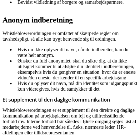
Bevidst vildledning af borgere og samarbejdspartnere.
Anonym indberetning
Whistleblowerordningen er omfattet af skærpede regler om
tavshedspligt, så alle kan trygt henvende sig til ordningen.
Hvis du ikke oplyser dit navn, når du indberetter, kan du
være helt anonym.
Ønsker du fuld anonymitet, skal du sikre dig, at du ikke
utilsigtet kommer til at afsløre din identitet i indberetningen,
eksempelvis hvis du gengiver en situation, hvor du er eneste
vidne/den eneste, der kender til en specifik arbejdsgang
Hvis du oplyser dit navn, må din identitet som udgangspunkt
kun videregives, hvis du samtykker til det.
Et supplement til den daglige kommunikation
Whistleblowerordningen er et supplement til den direkte og daglige
kommunikation på arbejdspladsen om fejl og utilfredsstillende
forhold mv. Interne forhold bør således i første omgang søges løst af
medarbejderne ved henvendelse til, f.eks. nærmeste leder, HR-
afdelingen eller tillidsrepræsentanten.