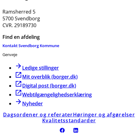
Ramsherred 5
5700 Svendborg
CVR. 29189730
Find en afdeling
Kontakt Svendborg Kommune
Genveje
Ledige stillinger
Mit overblik (borger.dk)
Digital post (borger.dk)
Webtilgængelighedserklæring
Nyheder
Dagsordener og referater
Høringer og afgørelser
Kvalitetsstandarder