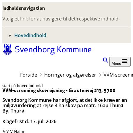
Indholdsnavigation
Vælg et link for at navigere til det respektive indhold.
gå til
Hovedindhold
Menu
Forside
Høringer og afgørelser
VVM-screenin
start på hovedindhold
senest opdateret 19. juni 2026
VVM-screening skovrejsning - Grastenvej 213, 5700
Svendborg Kommune har afgjort, at det ikke kræver en
miljøvurdering at rejse 3 ha skov på matr. 16ap Thurø
By, Thurø.
Klagefrist d. 17. juli 2026.
VVM
Natur