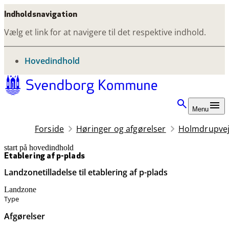
Indholdsnavigation
Vælg et link for at navigere til det respektive indhold.
gå til
Hovedindhold
Menu
Forside
Høringer og afgørelser
Holmdrupvej 
start på hovedindhold
senest opdateret 12. maj 2026
Etablering af p-plads
Landzonetilladelse til etablering af p-plads
Landzone
Type
Afgørelser