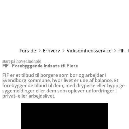
Forside
Erhverv
Virksomhedsservice
FIF -
start på hovedindhold
senest opdateret 15. januar 2026
FIF - Forebyggende Indsats til Flere
FIF er et tilbud til borgere som bor og arbejder i
Svendborg kommune, hvor livet er ude af balance. Et
forebyggende tilbud til dem, med drypvise eller hyppige
sygemeldinger eller dem som oplever udfordringer i
privat- eller arbejdslivet.