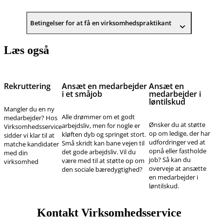
Betingelser for at få en virksomhedspraktikant
Læs også
Rekruttering
Ansæt en medarbejder
Ansæt en
i et småjob
medarbejder i
løntilskud
Mangler du en ny
Alle drømmer om et godt
medarbejder? Hos
Ønsker du at støtte
arbejdsliv, men for nogle er
Virksomhedsservice
op om ledige, der har
kløften dyb og springet stort.
sidder vi klar til at
udfordringer ved at
Små skridt kan bane vejen til
matche kandidater
opnå eller fastholde
det gode arbejdsliv. Vil du
med din
job? Så kan du
være med til at støtte op om
virksomhed
overveje at ansætte
den sociale bæredygtighed?
en medarbejder i
løntilskud.
Kontakt Virksomhedsservice