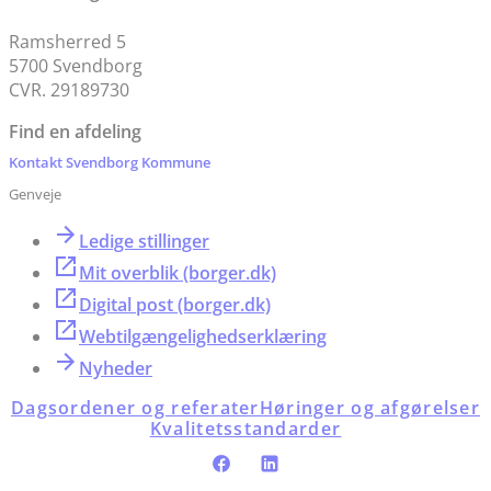
Ramsherred 5
5700 Svendborg
CVR. 29189730
Find en afdeling
Kontakt Svendborg Kommune
Genveje
Ledige stillinger
Mit overblik (borger.dk)
Digital post (borger.dk)
Webtilgængelighedserklæring
Nyheder
Dagsordener og referater
Høringer og afgørelser
Kvalitetsstandarder