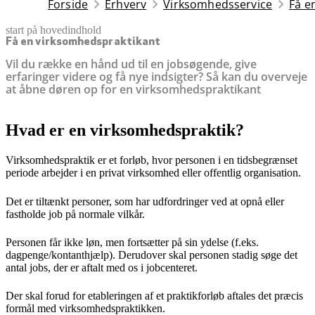
Forside
Erhverv
Virksomhedsservice
Få e
start på hovedindhold
senest opdateret 27. marts 2026
Få en virksomhedspraktikant
Vil du række en hånd ud til en jobsøgende, give
erfaringer videre og få nye indsigter? Så kan du overveje
at åbne døren op for en virksomhedspraktikant
Hvad er en virksomhedspraktik?
Virksomhedspraktik er et forløb, hvor personen i en tidsbegrænset
periode arbejder i en privat virksomhed eller offentlig organisation.
Det er tiltænkt personer, som har udfordringer ved at opnå eller
fastholde job på normale vilkår.
Personen får ikke løn, men fortsætter på sin ydelse (f.eks.
dagpenge/kontanthjælp). Derudover skal personen stadig søge det
antal jobs, der er aftalt med os i jobcenteret.
Der skal forud for etableringen af et praktikforløb aftales det præcis
formål med virksomhedspraktikken.