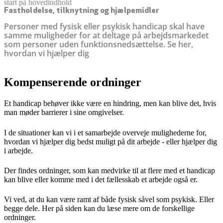
start på hovedindhold
senest opdateret 25. november 2025
Fastholdelse, tilknytning og hjælpemidler
Personer med fysisk eller psykisk handicap skal have
samme muligheder for at deltage på arbejdsmarkedet
som personer uden funktionsnedsættelse. Se her,
hvordan vi hjælper dig
Kompenserende ordninger
Et handicap behøver ikke være en hindring, men kan blive det, hvis
man møder barrierer i sine omgivelser.
I de situationer kan vi i et samarbejde overveje mulighederne for,
hvordan vi hjælper dig bedst muligt på dit arbejde - eller hjælper dig
i arbejde.
Der findes ordninger, som kan medvirke til at flere med et handicap
kan blive eller komme med i det fællesskab et arbejde også er.
Vi ved, at du kan være ramt af både fysisk såvel som psykisk. Eller
begge dele. Her på siden kan du læse mere om de forskellige
ordninger.