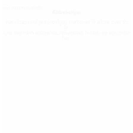
start på hovedindhold
senest opdateret 18. marts 2026
Ældreboliger
Handicapvenlige lejeboliger målrettet til ældre over 65
år.
Læs mere om boligerne, ansøgning, husleje og opsigelse
her.