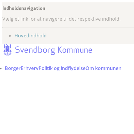
Indholdsnavigation
Vælg et link for at navigere til det respektive indhold.
gå til
Hovedindhold
Borger
Erhverv
Politik og indflydelse
Om kommunen