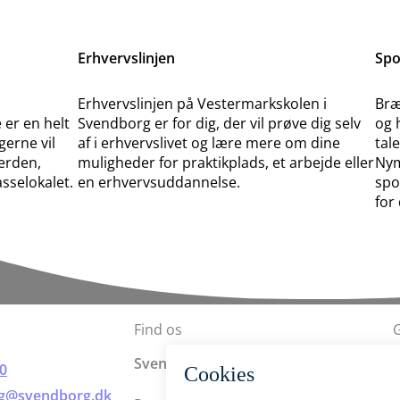
Erhvervslinjen
Spo
Erhvervslinjen på Vestermarkskolen i
Bræ
er en helt
Svendborg er for dig, der vil prøve dig selv
og h
 gerne vil
af i erhvervslivet og lære mere om dine
tale
verden,
muligheder for praktikplads, et arbejde eller
Nym
asselokalet.
en erhvervsuddannelse.
spo
for 
Find os
Svendborg Kommune
00
g@svendborg.dk