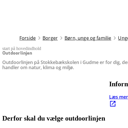
Forside
Borger
Børn, unge og familie
Ung
start på hovedindhold
senest opdateret 16. marts 2026
Outdoorlinjen
Outdoorlinjen på Stokkebækskolen i Gudme er for dig, der 
handler om natur, klima og miljø.
Inform
Læs mer
Derfor skal du vælge outdoorlinjen