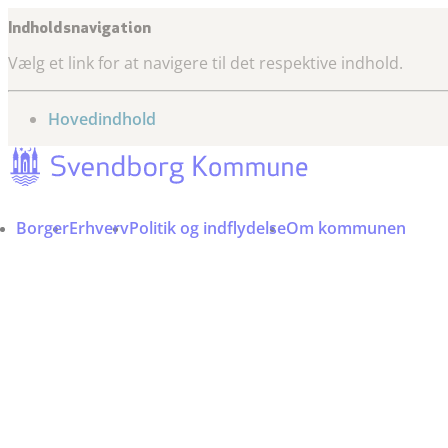
Indholdsnavigation
Vælg et link for at navigere til det respektive indhold.
gå til
Hovedindhold
Borger
Erhverv
Politik og indflydelse
Om kommunen