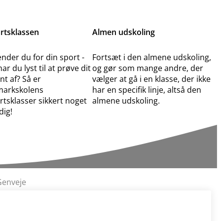
rtsklassen
Almen udskoling
nder du for din sport -
Fortsæt i den almene udskoling,
ar du lyst til at prøve dit
og gør som mange andre, der
nt af? Så er
vælger at gå i en klasse, der ikke
arkskolens
har en specifik linje, altså den
rtsklasser sikkert noget
almene udskoling.
dig!
Genveje
Ledige stillinger
Mit overblik (borger.dk)