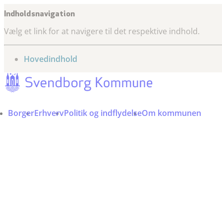
Indholdsnavigation
Vælg et link for at navigere til det respektive indhold.
gå til
Hovedindhold
Borger
Erhverv
Politik og indflydelse
Om kommunen