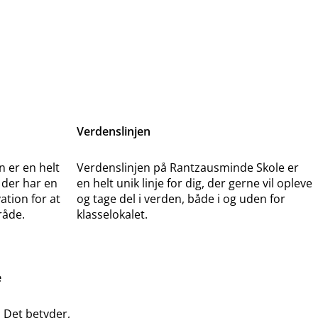
Verdenslinjen
n er en helt
Verdenslinjen på Rantzausminde Skole er
, der har en
en helt unik linje for dig, der gerne vil opleve
ation for at
og tage del i verden, både i og uden for
råde.
klasselokalet.
e
. Det betyder,