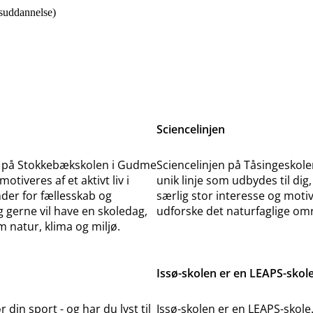
suddannelse)
Sciencelinjen
 på Stokkebækskolen i Gudme
Sciencelinjen på Tåsingeskole
motiveres af et aktivt liv i
unik linje som udbydes til dig
der for fællesskab og
særlig stor interesse og motiv
 gerne vil have en skoledag,
udforske det naturfaglige om
 natur, klima og miljø.
Issø-skolen er en LEAPS-skol
din sport - og har du lyst til
Issø-skolen er en LEAPS-skole