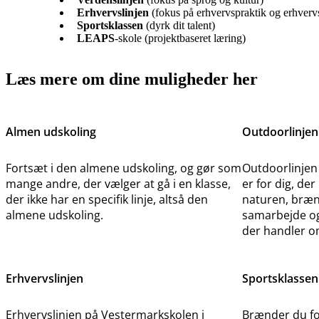
Erhvervslinjen
(fokus på erhvervspraktik og erhverv
Sportsklassen
(dyrk dit talent)
LEAPS
-skole (projektbaseret læring)
Læs mere om dine muligheder her
Almen udskoling
Outdoorlinjen
Fortsæt i den almene udskoling, og gør som
Outdoorlinjen
mange andre, der vælger at gå i en klasse,
er for dig, der 
der ikke har en specifik linje, altså den
naturen, bræn
almene udskoling.
samarbejde og
der handler om
Erhvervslinjen
Sportsklassen
Erhvervslinjen på Vestermarkskolen i
Brænder du for 