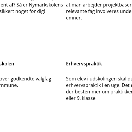
alent af? Så er Nymarkskolens
at man arbejder projektbaser
sikkert noget for dig!
relevante fag involveres under
emner.
eskolen
Erhvervspraktik
over godkendte valgfag i
Som elev i udskolingen skal du
ommune.
erhvervspraktik i en uge. Det 
der bestemmer om praktikken l
eller 9. klasse