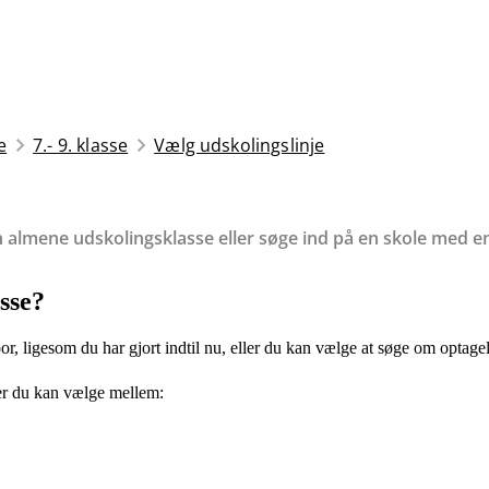
e
7.- 9. klasse
Vælg udskolingslinje
almene udskolingsklasse eller søge ind på en skole med en sæ
asse?
or, ligesom du har gjort indtil nu, eller du kan vælge at søge om optagel
er du kan vælge mellem: