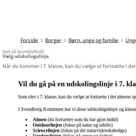
Forside
Borger
Børn, unge og familie
Ung
start på hovedindhold
senest opdateret 7. april 2026
Vælg udskolingslinje
Når du kommer i 7. klasse, kan du vælge at fortsætte i den 
Vil du gå på en udskolingslinje i 7. kl
Som elev i 7. klasse, kan du vælge at fortsætte i det almene sp
I Svendborg Kommune har vi disse udskolingslinjer og klass
Almen
(du fortsætter som du har gjort hidtil)
Outdoorlinjen
(fokus på natur og udeliv)
Sciencelinjen
(fokus på det naturvidenskabelige)
Verdenslinjen
(fokus på sprog og kultur)