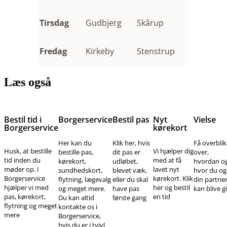
Tirsdag
Gudbjerg
Skårup
Fredag
Kirkeby
Stenstrup
Læs også
Bestil tid i
Borgerservice
Bestil pas
Nyt
Vielse
Borgerservice
kørekort
Her kan du
Klik her, hvis
Få overblik
Husk, at bestille
Vi hjælper dig
bestille pas,
dit pas er
over,
tid inden du
med at få
kørekort,
udløbet,
hvordan o
møder op. I
lavet nyt
sundhedskort,
blevet væk,
hvor du og
Borgerservice
kørekort. Klik
flytning, lægevalg
eller du skal
din partne
hjælper vi med
her og bestil
og meget mere.
have pas
kan blive gi
pas, kørekort,
en tid
Du kan altid
første gang
flytning og meget
kontakte os i
mere
Borgerservice,
hvis du er i tvivl