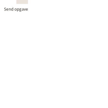
Send opgave
 du har en