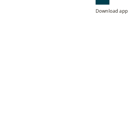
Download app
Download
1.
Du finder appen d
Hvis du har en App
smartphone.
Appen koster ikke
Hent appen i G
Hent appen i A