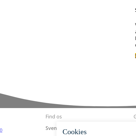
Find os
Svendborg Kommune
00