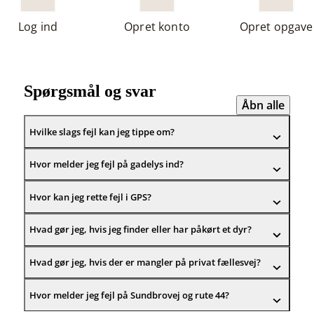
Log ind
Opret konto
Opret opgave
 app
ér, hvor du normalt downloader apps. Søg på "Svendborg Borgertip".
Spørgsmål og svar
Åbn alle
le-telefon, kan du finde den i App Store. Find den i Google Play, hvis
Hvilke slags fejl kan jeg tippe om?
 noget.
Hvor melder jeg fejl på gadelys ind?
oogle Play
Hvor kan jeg rette fejl i GPS?
pp Store
Hvad gør jeg, hvis jeg finder eller har påkørt et dyr?
Hvad gør jeg, hvis der er mangler på privat fællesvej?
Hvor melder jeg fejl på Sundbrovej og rute 44?