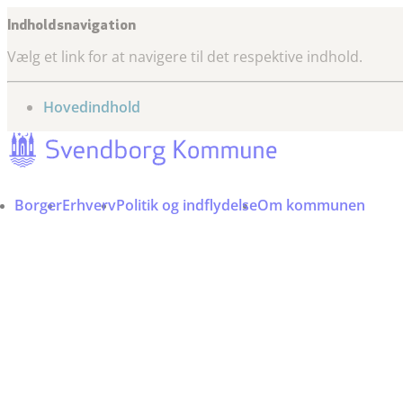
Indholdsnavigation
Vælg et link for at navigere til det respektive indhold.
gå til
Hovedindhold
Borger
Erhverv
Politik og indflydelse
Om kommunen