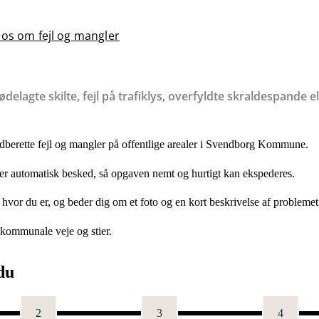
 os om fejl og mangler
elagte skilte, fejl på trafiklys, overfyldte skraldespande el
dberette fejl og mangler på offentlige arealer i Svendborg Kommune.
der automatisk besked, så opgaven nemt og hurtigt kan ekspederes.
 hvor du er, og beder dig om et foto og en kort beskrivelse af probleme
 kommunale veje og stier.
du
2
3
4