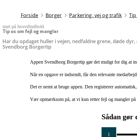
Forside
Borger
Parkering, vej og trafik
Tip
start på hovedindhold
senest opdateret 14. juli 2026
Tip os om fejl og mangler
Har du opdaget huller i vejen, nedfaldne grene, døde dyr, ød
Svendborg Borgertip
Appen Svendborg Borgertip gør det muligt for dig at in
Når en opgave er indsendt, får den relevante medarbej
Det er nemt at bruge appen. Den registrerer automatisk,
Vær opmærksom på, at vi kun retter fejl og mangler på
Sådan gør 
1