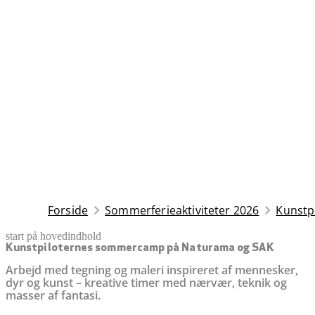
Forside
Sommerferieaktiviteter 2026
Kunstp
start på hovedindhold
senest opdateret 27. maj 2026
Kunstpiloternes sommercamp på Naturama og SAK
Arbejd med tegning og maleri inspireret af mennesker,
dyr og kunst – kreative timer med nærvær, teknik og
masser af fantasi.