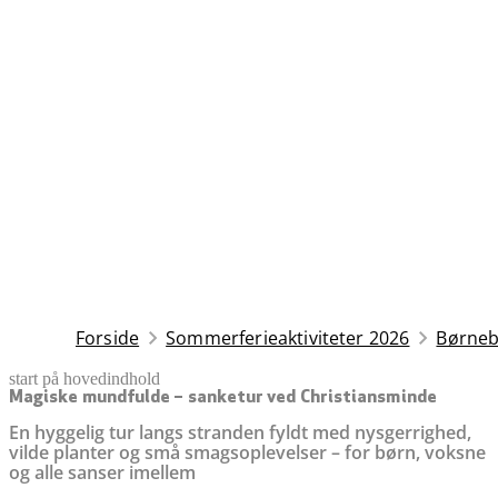
Forside
Sommerferieaktiviteter 2026
Børneb
start på hovedindhold
senest opdateret 11. maj 2026
Magiske mundfulde – sanketur ved Christiansminde
En hyggelig tur langs stranden fyldt med nysgerrighed,
vilde planter og små smagsoplevelser – for børn, voksne
og alle sanser imellem