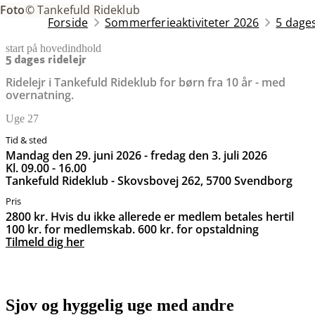
Foto
© Tankefuld Rideklub
Forside
Sommerferieaktiviteter 2026
5 dage
start på hovedindhold
senest opdateret 18. maj 2026
5 dages ridelejr
Ridelejr i Tankefuld Rideklub for børn fra 10 år - med
overnatning.
Uge 27
Tid & sted
mandag den 29. juni 2026 - fredag den 3. juli 2026
kl. 09.00 - 16.00
Tankefuld Rideklub - Skovsbovej 262, 5700 Svendborg
Pris
2800 kr. Hvis du ikke allerede er medlem betales hertil
100 kr. for medlemskab. 600 kr. for opstaldning
Tilmeld dig her
Sjov og hyggelig uge med andre