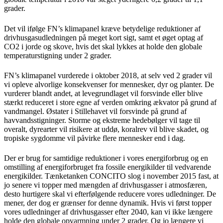
grader.
Det vil ifølge FN’s klimapanel kræve betydelige reduktioner af
drivhusgasudledningen på meget kort sigt, samt et øget optag af
CO2 i jorde og skove, hvis det skal lykkes at holde den globale
temperaturstigning under 2 grader.
FN’s klimapanel vurderede i oktober 2018, at selv ved 2 grader vil
vi opleve alvorlige konsekvenser for mennesker, dyr og planter. De
vurderer blandt andet, at levegrundlaget vil forsvinde eller blive
stærkt reduceret i store egne af verden omkring ækvator på grund af
vandmangel. Østater i Stillehavet vil forsvinde på grund af
havvandsstigninger. Storme og ekstreme hedebølger vil tage til
overalt, dyrearter vil risikere at uddø, koralrev vil blive skadet, og
tropiske sygdomme vil påvirke flere mennesker end i dag.
Der er brug for samtidige reduktioner i vores energiforbrug og en
omstilling af energiforbruget fra fossile energikilder til vedvarende
energikilder. Tænketanken CONCITO slog i november 2015 fast, at
jo senere vi topper med mængden af drivhusgasser i atmosfæren,
desto hurtigere skal vi efterfølgende reducere vores udledninger. De
mener, der dog er grænser for denne dynamik. Hvis vi først topper
vores udledninger af drivhusgasser efter 2040, kan vi ikke længere
holde den globale opvarmning under 2 grader. Og jo længere vi