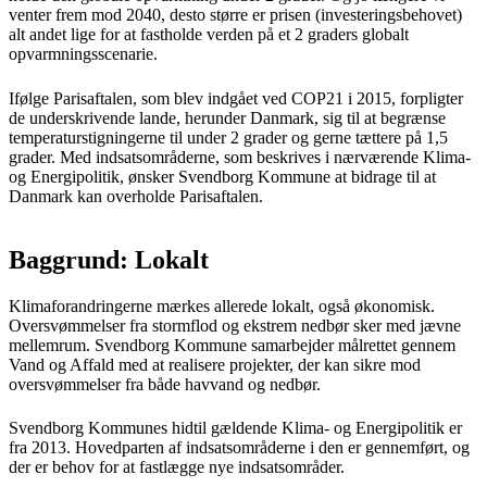
venter frem mod 2040, desto større er prisen (investeringsbehovet)
alt andet lige for at fastholde verden på et 2 graders globalt
opvarmningsscenarie.
Ifølge Parisaftalen, som blev indgået ved COP21 i 2015, forpligter
de underskrivende lande, herunder Danmark, sig til at begrænse
temperaturstigningerne til under 2 grader og gerne tættere på 1,5
grader. Med indsatsområderne, som beskrives i nærværende Klima-
og Energipolitik, ønsker Svendborg Kommune at bidrage til at
Danmark kan overholde Parisaftalen.
Baggrund: Lokalt
Klimaforandringerne mærkes allerede lokalt, også økonomisk.
Oversvømmelser fra stormflod og ekstrem nedbør sker med jævne
mellemrum. Svendborg Kommune samarbejder målrettet gennem
Vand og Affald med at realisere projekter, der kan sikre mod
oversvømmelser fra både havvand og nedbør.
Svendborg Kommunes hidtil gældende Klima- og Energipolitik er
fra 2013. Hovedparten af indsatsområderne i den er gennemført, og
der er behov for at fastlægge nye indsatsområder.