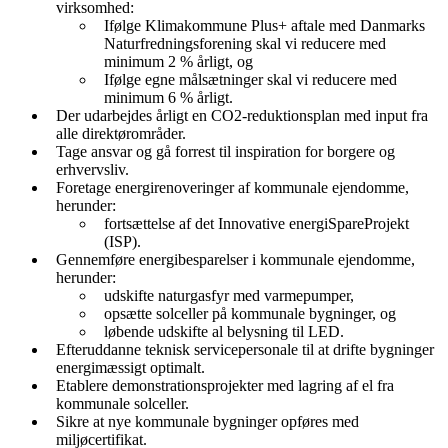
virksomhed:
Ifølge Klimakommune Plus+ aftale med Danmarks
Naturfredningsforening skal vi reducere med
minimum 2 % årligt, og
Ifølge egne målsætninger skal vi reducere med
minimum 6 % årligt.
Der udarbejdes årligt en CO2-reduktionsplan med input fra
alle direktørområder.
Tage ansvar og gå forrest til inspiration for borgere og
erhvervsliv.
Foretage energirenoveringer af kommunale ejendomme,
herunder:
fortsættelse af det Innovative energiSpareProjekt
(ISP).
Gennemføre energibesparelser i kommunale ejendomme,
herunder:
udskifte naturgasfyr med varmepumper,
opsætte solceller på kommunale bygninger, og
løbende udskifte al belysning til LED.
Efteruddanne teknisk servicepersonale til at drifte bygninger
energimæssigt optimalt.
Etablere demonstrationsprojekter med lagring af el fra
kommunale solceller.
Sikre at nye kommunale bygninger opføres med
miljøcertifikat.