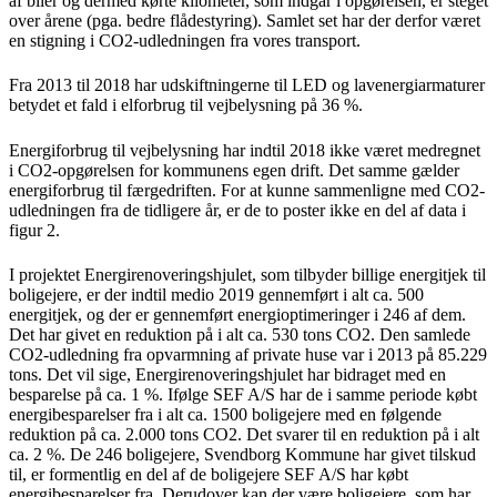
af biler og dermed kørte kilometer, som indgår i opgørelsen, er steget
over årene (pga. bedre flådestyring). Samlet set har der derfor været
en stigning i CO2-udledningen fra vores transport.
Fra 2013 til 2018 har udskiftningerne til LED og lavenergiarmaturer
betydet et fald i elforbrug til vejbelysning på 36 %.
Energiforbrug til vejbelysning har indtil 2018 ikke været medregnet
i CO2-opgørelsen for kommunens egen drift. Det samme gælder
energiforbrug til færgedriften. For at kunne sammenligne med CO2-
udledningen fra de tidligere år, er de to poster ikke en del af data i
figur 2.
I projektet Energirenoveringshjulet, som tilbyder billige energitjek til
boligejere, er der indtil medio 2019 gennemført i alt ca. 500
energitjek, og der er gennemført energioptimeringer i 246 af dem.
Det har givet en reduktion på i alt ca. 530 tons CO2. Den samlede
CO2-udledning fra opvarmning af private huse var i 2013 på 85.229
tons. Det vil sige, Energirenoveringshjulet har bidraget med en
besparelse på ca. 1 %. Ifølge SEF A/S har de i samme periode købt
energibesparelser fra i alt ca. 1500 boligejere med en følgende
reduktion på ca. 2.000 tons CO2. Det svarer til en reduktion på i alt
ca. 2 %. De 246 boligejere, Svendborg Kommune har givet tilskud
til, er formentlig en del af de boligejere SEF A/S har købt
energibesparelser fra. Derudover kan der være boligejere, som har