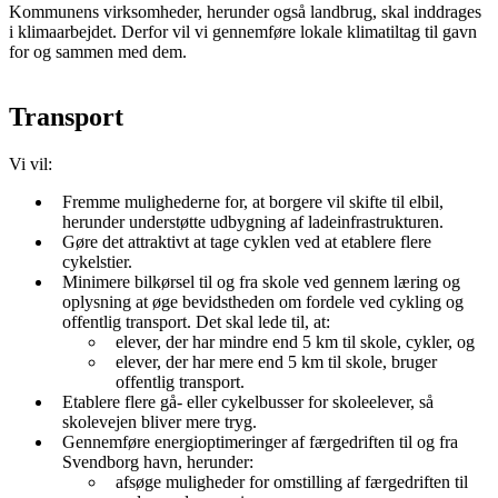
Kommunens virksomheder, herunder også landbrug, skal inddrages
i klimaarbejdet. Derfor vil vi gennemføre lokale klimatiltag til gavn
for og sammen med dem.
Transport
Vi vil:
Fremme mulighederne for, at borgere vil skifte til elbil,
herunder understøtte udbygning af ladeinfrastrukturen.
Gøre det attraktivt at tage cyklen ved at etablere flere
cykelstier.
Minimere bilkørsel til og fra skole ved gennem læring og
oplysning at øge bevidstheden om fordele ved cykling og
offentlig transport. Det skal lede til, at:
elever, der har mindre end 5 km til skole, cykler, og
elever, der har mere end 5 km til skole, bruger
offentlig transport.
Etablere flere gå- eller cykelbusser for skoleelever, så
skolevejen bliver mere tryg.
Gennemføre energioptimeringer af færgedriften til og fra
Svendborg havn, herunder:
afsøge muligheder for omstilling af færgedriften til