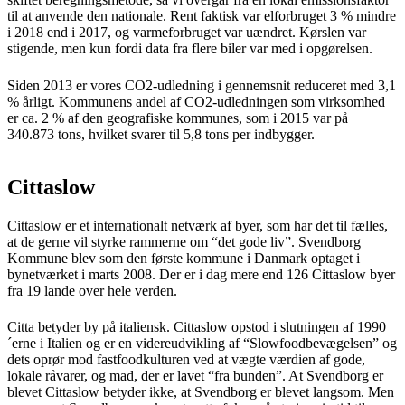
til at anvende den nationale. Rent faktisk var elforbruget 3 % mindre
i 2018 end i 2017, og varmeforbruget var uændret. Kørslen var
stigende, men kun fordi data fra flere biler var med i opgørelsen.
Siden 2013 er vores CO2-udledning i gennemsnit reduceret med 3,1
% årligt. Kommunens andel af CO2-udledningen som virksomhed
er ca. 2 % af den geografiske kommunes, som i 2015 var på
340.873 tons, hvilket svarer til 5,8 tons per indbygger.
Cittaslow
Cittaslow er et internationalt netværk af byer, som har det til fælles,
at de gerne vil styrke rammerne om “det gode liv”. Svendborg
Kommune blev som den første kommune i Danmark optaget i
bynetværket i marts 2008. Der er i dag mere end 126 Cittaslow byer
fra 19 lande over hele verden.
Citta betyder by på italiensk. Cittaslow opstod i slutningen af 1990
´erne i Italien og er en videreudvikling af “Slowfoodbevægelsen” og
dets oprør mod fastfoodkulturen ved at vægte værdien af gode,
lokale råvarer, og mad, der er lavet “fra bunden”. At Svendborg er
blevet Cittaslow betyder ikke, at Svendborg er blevet langsom. Men