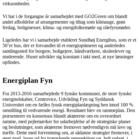
virksomheder.
Vi har i de forgangne år samarbejdet med GO2Green om blandt
andet afholdelse af arrangementer og tiltag som klimauge, grøn
fredag, boligmesser, klima- og energifolkemøde og oliefyrsmøder.
Ligeledes har vi i samarbejde etableret Sundhøj Energihus, som er et
50’er hus, der er forvandlet til et energioptimeret og anderledes
samlingssted for borgere, boligejere, håndværkere, skoleelever og
studerende. Huset udvikler sig konstant i takt med, at nye løsninger
opfindes.
Energiplan Fyn
Fra 2013-2016 samarbejdede 9 fynske kommuner, de store fynske
energiselskaber, Centrovice, Udvikling Fyn og Syddansk
Universitet om en fælles fynsk energiplanlægning hen imod 100 %
omstilling til vedvarende energi. Resultatet blev en rammeplan. Den
præsenterer en konsensus blandt aktørerne om en overordnet
ramme, med pejlemærker for udarbejdelse af de strategiske planer
og beslutninger, som aktørerne fremover nødvendigvis må lave og
træffe. Dette med forventning om, at sådanne strategier fremover, i
øget grad, laves ud fra tværgående perspektiver og, helt oplagt, i