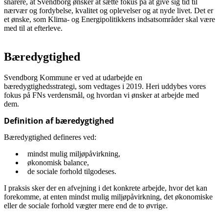
snarere, at Svendborg ønsker at sætte fokus på at give sig tid til
nærvær og fordybelse, kvalitet og oplevelser og at nyde livet. Det er
et ønske, som Klima- og Energipolitikkens indsatsområder skal være
med til at efterleve.
Bæredygtighed
Svendborg Kommune er ved at udarbejde en
bæredygtighedsstrategi, som vedtages i 2019. Heri uddybes vores
fokus på FNs verdensmål, og hvordan vi ønsker at arbejde med
dem.
Definition af bæredygtighed
Bæredygtighed defineres ved:
mindst mulig miljøpåvirkning,
økonomisk balance,
de sociale forhold tilgodeses.
I praksis sker der en afvejning i det konkrete arbejde, hvor det kan
forekomme, at enten mindst mulig miljøpåvirkning, det økonomiske
eller de sociale forhold vægter mere end de to øvrige.