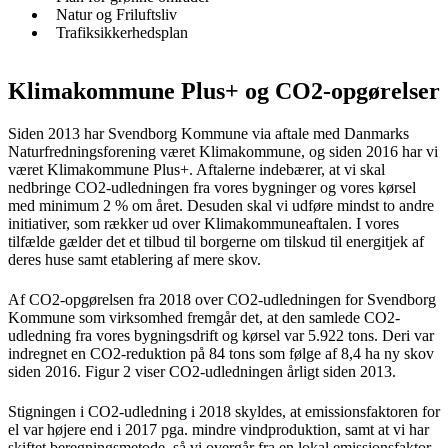
Natur og Friluftsliv
Trafiksikkerhedsplan
Klimakommune Plus+ og CO2-opgørelser
Siden 2013 har Svendborg Kommune via aftale med Danmarks
Naturfredningsforening været Klimakommune, og siden 2016 har vi
været Klimakommune Plus+. Aftalerne indebærer, at vi skal
nedbringe CO2-udledningen fra vores bygninger og vores kørsel
med minimum 2 % om året. Desuden skal vi udføre mindst to andre
initiativer, som rækker ud over Klimakommuneaftalen. I vores
tilfælde gælder det et tilbud til borgerne om tilskud til energitjek af
deres huse samt etablering af mere skov.
Af CO2-opgørelsen fra 2018 over CO2-udledningen for Svendborg
Kommune som virksomhed fremgår det, at den samlede CO2-
udledning fra vores bygningsdrift og kørsel var 5.922 tons. Deri var
indregnet en CO2-reduktion på 84 tons som følge af 8,4 ha ny skov
siden 2016. Figur 2 viser CO2-udledningen årligt siden 2013.
Stigningen i CO2-udledning i 2018 skyldes, at emissionsfaktoren for
el var højere end i 2017 pga. mindre vindproduktion, samt at vi har
skiftet beregningsmetode, så vi overgår fra en lokal emissionsfaktor