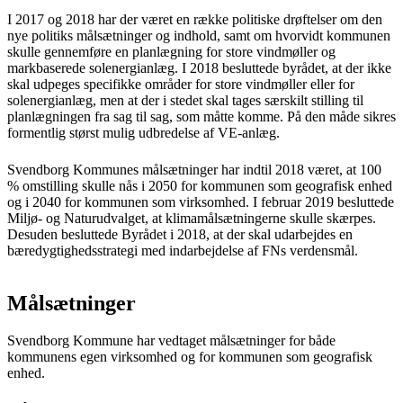
I 2017 og 2018 har der været en række politiske drøftelser om den
nye politiks målsætninger og indhold, samt om hvorvidt kommunen
skulle gennemføre en planlægning for store vindmøller og
markbaserede solenergianlæg. I 2018 besluttede byrådet, at der ikke
skal udpeges specifikke områder for store vindmøller eller for
solenergianlæg, men at der i stedet skal tages særskilt stilling til
planlægningen fra sag til sag, som måtte komme. På den måde sikres
formentlig størst mulig udbredelse af VE-anlæg.
Svendborg Kommunes målsætninger har indtil 2018 været, at 100
% omstilling skulle nås i 2050 for kommunen som geografisk enhed
og i 2040 for kommunen som virksomhed. I februar 2019 besluttede
Miljø- og Naturudvalget, at klimamålsætningerne skulle skærpes.
Desuden besluttede Byrådet i 2018, at der skal udarbejdes en
bæredygtighedsstrategi med indarbejdelse af FNs verdensmål.
Målsætninger
Svendborg Kommune har vedtaget målsætninger for både
kommunens egen virksomhed og for kommunen som geografisk
enhed.