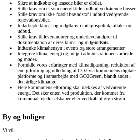
Sikre at indkøbte og leasede biler er elbiler.
Stille krav om el som energikilde i udbud vedrørende busser.
Stille krav om ikke-fossilt brændstof i udbud vedrørende
renovationsbiler.
Indarbejde klima- og miljøkrav i indkøbspolitik, aftaler og
udbud.
Stille krav til leverandører og underleverandører til
dokumentation af deres klima- og miljøindsats.
Indtænke klimahensyn i events og store arrangementer.
Integrere klima, energi og miljø i administrationens arbejde
og møder.
Formidle vores erfaringer med klimatilpasning, reduktion af
energiforbrug og udledning af CO2 via kommunens digitale
platforme og i samarbejde med GO2Green, blandt andet i
den årlige klimauge.
Hele kommunens elforbrug skal dækkes af vedvarende
energi. Det sker enten ved produktion, der kommer fra
kommunalt ejede selskaber eller ved køb af grøn strøm.
By og boliger
Vi vil: