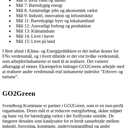
Mål 6: Rent vand og sanitet
Mål 7: Bæredygtig energi
Mål 8: Anstændige jobs og økonomisk vækst
Mål 9: Industri, innovation og infrastruktur
Mål 11: Bæredygtige byer og lokalsamfund
Mål 12: Ansvarligt forbrug og produktion
Mål 13: Klimaindsats
Mål 14: Livet i havet
Mål 15: Livet på land
I flere afsnit i Klima- og Energipolitikken er der indsat ikoner for
FNs verdensmål, og i hvert tilfælde er det vist hvilke verdensmål,
som arbejdet/indsatserne er med til at realisere. Det varierer
afhængigt af emnet. Eksempelvis bidrager GO2Greens arbejde med
at realisere andre verdensmål end indsatserne indenfor ”Erhverv og
turisme”.
GO2Green
Svendborg Kommune er partner i GO2Green, som er en non-profit
organisation. Deres mål er at reducere energiforbrug, skåne miljøet
og bane vej for bæredygtig vækst i det Sydfynske område. De
fungerer desuden som katalysator for et bredt samarbejde mellem
industri, forsyning, kommune, undervisningstilbud og andre