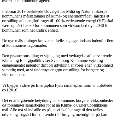
hvordan en kommune agerer.
I februar 2019 besluttede Udvalget for Miljø og Natur at skærpe
kommunens målsætninger på klima- og energiområdet, således at
omstilling af energiforbruget til 100 % vedvarende energi (VE) skal
være opnået i 2030 for kommunen som virksomhed og i 2040 for
kommunen som geografisk enhed.
De nye målsætninger kræver en fælles og øget indsats indenfor flere
af kommunens fagområder.
Den grønne omstilling er vigtig, og med vedtagelse af nærværende
Klima- og Energipolitik viser Svendborg Kommune vejen og
engagementet indenfor drift og udvikling af vores egen virksomhed
samtidig med, at vi understøtter grøn omstilling for borgere og
virksomheder.
Vi bygger videre på Energiplan Fyns rammeplan, som vi tilsluttede
os i 2016.
Det er af afgørende betydning, at kommune, borgere, virksomheder
og foreninger samarbejder for at nå Klima- og Energipolitikkens
mål. Alle må vi indstille os på, at vi skal bidrage til den fælles
udvikling - også i form af ændret forbrug og merudgifter på kort