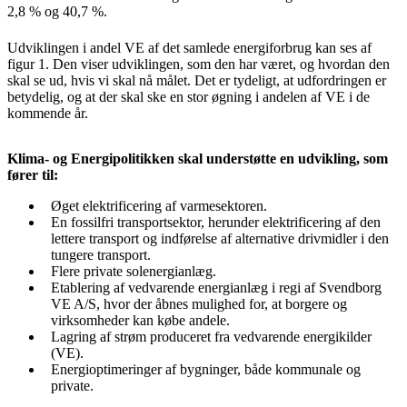
2,8 % og 40,7 %.
Udviklingen i andel VE af det samlede energiforbrug kan ses af
figur 1. Den viser udviklingen, som den har været, og hvordan den
skal se ud, hvis vi skal nå målet. Det er tydeligt, at udfordringen er
betydelig, og at der skal ske en stor øgning i andelen af VE i de
kommende år.
Klima- og Energipolitikken skal understøtte en udvikling, som
fører til:
Øget elektrificering af varmesektoren.
En fossilfri transportsektor, herunder elektrificering af den
lettere transport og indførelse af alternative drivmidler i den
tungere transport.
Flere private solenergianlæg.
Etablering af vedvarende energianlæg i regi af Svendborg
VE A/S, hvor der åbnes mulighed for, at borgere og
virksomheder kan købe andele.
Lagring af strøm produceret fra vedvarende energikilder
(VE).
Energioptimeringer af bygninger, både kommunale og
private.