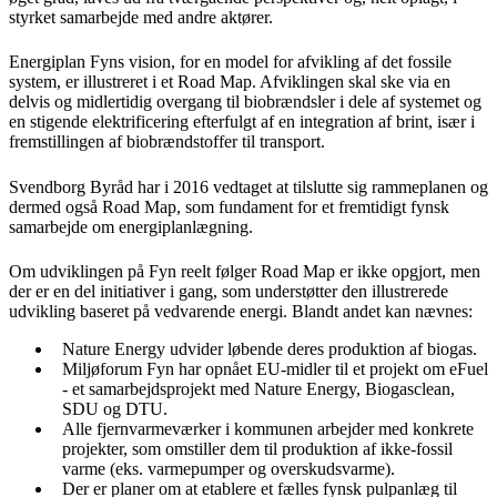
styrket samarbejde med andre aktører.
Energiplan Fyns vision, for en model for afvikling af det fossile
system, er illustreret i et Road Map. Afviklingen skal ske via en
delvis og midlertidig overgang til biobrændsler i dele af systemet og
en stigende elektrificering efterfulgt af en integration af brint, især i
fremstillingen af biobrændstoffer til transport.
Svendborg Byråd har i 2016 vedtaget at tilslutte sig rammeplanen og
dermed også Road Map, som fundament for et fremtidigt fynsk
samarbejde om energiplanlægning.
Om udviklingen på Fyn reelt følger Road Map er ikke opgjort, men
der er en del initiativer i gang, som understøtter den illustrerede
udvikling baseret på vedvarende energi. Blandt andet kan nævnes:
Nature Energy udvider løbende deres produktion af biogas.
Miljøforum Fyn har opnået EU-midler til et projekt om eFuel
- et samarbejdsprojekt med Nature Energy, Biogasclean,
SDU og DTU.
Alle fjernvarmeværker i kommunen arbejder med konkrete
projekter, som omstiller dem til produktion af ikke-fossil
varme (eks. varmepumper og overskudsvarme).
Der er planer om at etablere et fælles fynsk pulpanlæg til