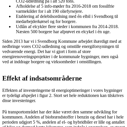
CO2-udledning på i alt 520 tons.
Afholdelse af 5 info-møder fra 2016-2018 om fossilfrie
varmekilder for i alt 190 oliefyrsejere.
Etablering af delebilsordning med én elbil i Svendborg til
medarbejderkørsel og for borgere.
Udlån af elcykler flere steder i kommunen fra 2014-2018.
Næsten 500 borgere har afprøvet en elcykel i én uge.
Siden 2013 har vi i Svendborg Kommune arbejdet ihærdigt med at
nedbringe vores CO2-udledning og omstille energiforsyningen til
vedvarende energi. Det har vi gjort i form af store
energirenoveringsprojekter i de kommunale bygninger, men også
ved at inddrage borgere og virksomheder i omstillingen.
Effekt af indsatsområderne
Effekten af investeringerne til energioptimeringer i vores bygninger
er tydeligt afspejlet i figur 2. Stort set hele reduktionen kan tilskrives
disse investeringer.
På transportområdet har der ikke været den samme udvikling for
kommunen. Andelen af biobrændstoffer i benzin og diesel har i hele
perioden udgjort 5 %, andelen af el- og hybridbiler er lille og antallet