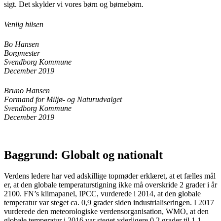
sigt. Det skylder vi vores børn og børnebørn.
Venlig hilsen
Bo Hansen
Borgmester
Svendborg Kommune
December 2019
Bruno Hansen
Formand for Miljø- og Naturudvalget
Svendborg Kommune
December 2019
Baggrund: Globalt og nationalt
Verdens ledere har ved adskillige topmøder erklæret, at et fælles mål
er, at den globale temperaturstigning ikke må overskride 2 grader i år
2100. FN’s klimapanel, IPCC, vurderede i 2014, at den globale
temperatur var steget ca. 0,9 grader siden industrialiseringen. I 2017
vurderede den meteorologiske verdensorganisation, WMO, at den
globale temperatur i 2016 var steget yderligere 0,2 grader til 1,1