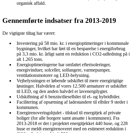
organisk affald.
Gennemførte indsatser fra 2013-2019
De vigtigste tiltag har været:
Investering på 58 mio. kr. i energioptimeringer i kommunale
bygninger, hvilket har ført til en besparelse i energiforbrug
på 3,3 mio. kr. årligt samt en reduktion i CO2-udledning på i
alt 1.265 tons.
Energioptimeringerne har omfattet efterisoleringer,
energivinduer, solceller, solfangere, varmepumper,
ventilationsmotorer og LED-belysning.
Vejbelysningen er løbende udskiftet til mere energirigtige
løsninger. Halvdelen af vores 12.500 armaturer er udskiftet
til LED, og den anden halvdel er lavenergilygter.
Udskiftning af 6 benzin/dieselbiler til el- og hybridbiler.
Facilitering af opsætning af ladestandere til elbiler 9 steder i
kommunen.
Energirenoveringshjulet - tilskud til energitjek af private
boliger (for alle borgere samt ansatte i kommunen). Fra
2013-2018 er der i projektet energitjekket 440 huse, og 228
huse er meldt energirenoveret med en estimeret reduktion i