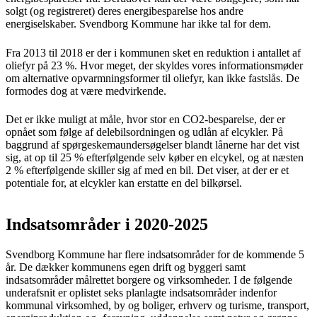
solgt (og registreret) deres energibesparelse hos andre
energiselskaber. Svendborg Kommune har ikke tal for dem.
Fra 2013 til 2018 er der i kommunen sket en reduktion i antallet af
oliefyr på 23 %. Hvor meget, der skyldes vores informationsmøder
om alternative opvarmningsformer til oliefyr, kan ikke fastslås. De
formodes dog at være medvirkende.
Det er ikke muligt at måle, hvor stor en CO2-besparelse, der er
opnået som følge af delebilsordningen og udlån af elcykler. På
baggrund af spørgeskemaundersøgelser blandt lånerne har det vist
sig, at op til 25 % efterfølgende selv køber en elcykel, og at næsten
2 % efterfølgende skiller sig af med en bil. Det viser, at der er et
potentiale for, at elcykler kan erstatte en del bilkørsel.
Indsatsområder i 2020-2025
Svendborg Kommune har flere indsatsområder for de kommende 5
år. De dækker kommunens egen drift og byggeri samt
indsatsområder målrettet borgere og virksomheder. I de følgende
underafsnit er oplistet seks planlagte indsatsområder indenfor
kommunal virksomhed, by og boliger, erhverv og turisme, transport,