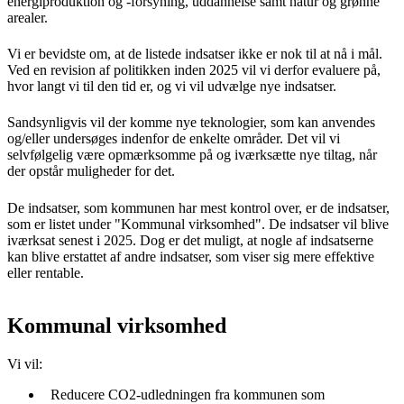
energiproduktion og -forsyning, uddannelse samt natur og grønne
arealer.
Vi er bevidste om, at de listede indsatser ikke er nok til at nå i mål.
Ved en revision af politikken inden 2025 vil vi derfor evaluere på,
hvor langt vi til den tid er, og vi vil udvælge nye indsatser.
Sandsynligvis vil der komme nye teknologier, som kan anvendes
og/eller undersøges indenfor de enkelte områder. Det vil vi
selvfølgelig være opmærksomme på og iværksætte nye tiltag, når
der opstår muligheder for det.
De indsatser, som kommunen har mest kontrol over, er de indsatser,
som er listet under "Kommunal virksomhed". De indsatser vil blive
iværksat senest i 2025. Dog er det muligt, at nogle af indsatserne
kan blive erstattet af andre indsatser, som viser sig mere effektive
eller rentable.
Kommunal virksomhed
Vi vil:
Reducere CO2-udledningen fra kommunen som