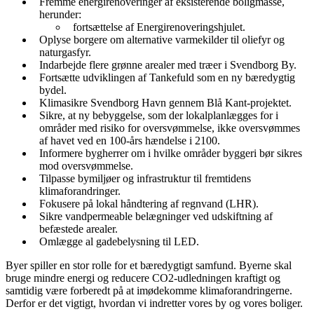
Fremme energirenoveringer af eksisterende boligmasse,
herunder:
fortsættelse af Energirenoveringshjulet.
Oplyse borgere om alternative varmekilder til oliefyr og
naturgasfyr.
Indarbejde flere grønne arealer med træer i Svendborg By.
Fortsætte udviklingen af Tankefuld som en ny bæredygtig
bydel.
Klimasikre Svendborg Havn gennem Blå Kant-projektet.
Sikre, at ny bebyggelse, som der lokalplanlægges for i
områder med risiko for oversvømmelse, ikke oversvømmes
af havet ved en 100-års hændelse i 2100.
Informere bygherrer om i hvilke områder byggeri bør sikres
mod oversvømmelse.
Tilpasse bymiljøer og infrastruktur til fremtidens
klimaforandringer.
Fokusere på lokal håndtering af regnvand (LHR).
Sikre vandpermeable belægninger ved udskiftning af
befæstede arealer.
Omlægge al gadebelysning til LED.
Byer spiller en stor rolle for et bæredygtigt samfund. Byerne skal
bruge mindre energi og reducere CO2-udledningen kraftigt og
samtidig være forberedt på at imødekomme klimaforandringerne.
Derfor er det vigtigt, hvordan vi indretter vores by og vores boliger.