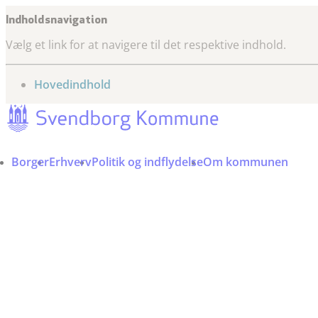
Indholdsnavigation
Vælg et link for at navigere til det respektive indhold.
gå til
Hovedindhold
Borger
Erhverv
Politik og indflydelse
Om kommunen