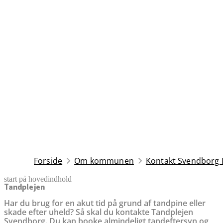
Forside
Om kommunen
Kontakt Svendbor
start på hovedindhold
senest opdateret 19. maj 2026
Tandplejen
Har du brug for en akut tid på grund af tandpine eller
skade efter uheld? Så skal du kontakte Tandplejen
Svendborg. Du kan booke almindeligt tandeftersyn og