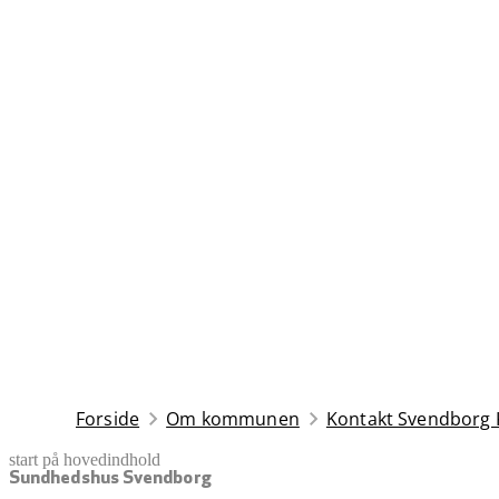
Forside
Om kommunen
Kontakt Svendbor
start på hovedindhold
senest opdateret 5. februar 2026
Sundhedshus Svendborg