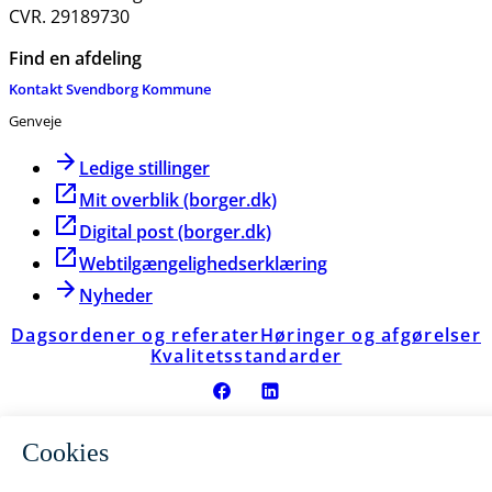
CVR. 29189730
Find en afdeling
Kontakt Svendborg Kommune
Genveje
Ledige stillinger
Mit overblik (borger.dk)
Digital post (borger.dk)
Webtilgængelighedserklæring
Nyheder
Dagsordener og referater
Høringer og afgørelser
Kvalitetsstandarder