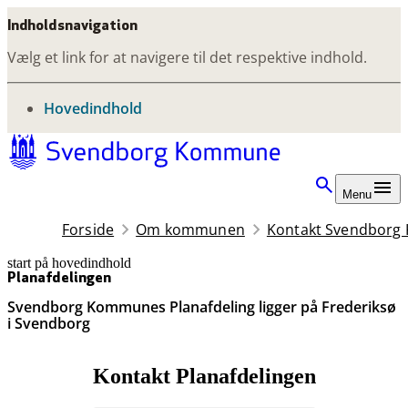
Indholdsnavigation
Vælg et link for at navigere til det respektive indhold.
gå til
Hovedindhold
Menu
Forside
Om kommunen
Kontakt Svendbor
start på hovedindhold
senest opdateret 9. marts 2026
Planafdelingen
Svendborg Kommunes Planafdeling ligger på Frederiksø
i Svendborg
Kontakt Planafdelingen