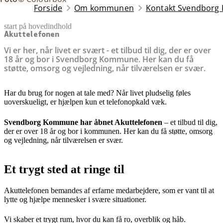
Forside
Om kommunen
Kontakt Svendbor
start på hovedindhold
senest opdateret 7. maj 2026
Akuttelefonen
Vi er her, når livet er svært - et tilbud til dig, der er over
18 år og bor i Svendborg Kommune. Her kan du få
støtte, omsorg og vejledning, når tilværelsen er svær.
Har du brug for nogen at tale med? Når livet pludselig føles
uoverskueligt, er hjælpen kun et telefonopkald væk.
Svendborg Kommune har åbnet Akuttelefonen
– et tilbud til dig,
der er over 18 år og bor i kommunen. Her kan du få støtte, omsorg
og vejledning, når tilværelsen er svær.
Et trygt sted at ringe til
Akuttelefonen bemandes af erfarne medarbejdere, som er vant til at
lytte og hjælpe mennesker i svære situationer.
Vi skaber et trygt rum, hvor du kan få ro, overblik og håb.