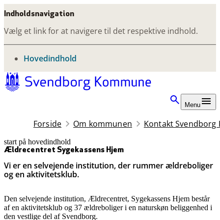
Indholdsnavigation
Vælg et link for at navigere til det respektive indhold.
gå til
Hovedindhold
Menu
Forside
Om kommunen
Kontakt Svendbor
start på hovedindhold
senest opdateret 25. juni 2026
Ældrecentret Sygekassens Hjem
Vi er en selvejende institution, der rummer ældreboliger
og en aktivitetsklub.
Den selvejende institution, Ældrecentret, Sygekassens Hjem består
af en aktivitetsklub og 37 ældreboliger i en naturskøn beliggenhed i
den vestlige del af Svendborg.