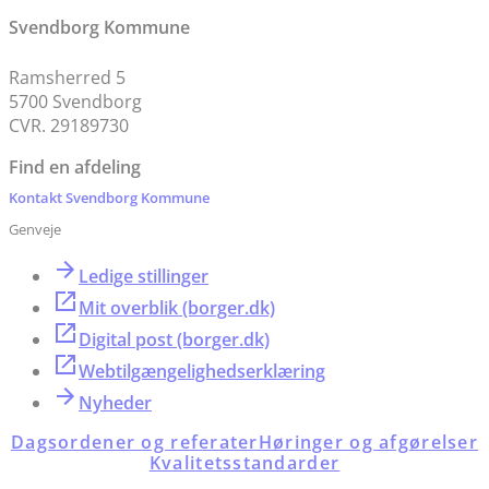
Svendborg Kommune
Ramsherred 5
5700 Svendborg
CVR. 29189730
Find en afdeling
Kontakt Svendborg Kommune
Genveje
Ledige stillinger
Mit overblik (borger.dk)
Digital post (borger.dk)
Webtilgængelighedserklæring
Nyheder
Dagsordener og referater
Høringer og afgørelser
Kvalitetsstandarder