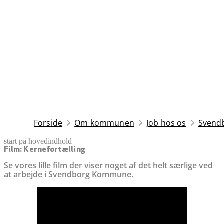
Forside
Om kommunen
Job hos os
Svend
start på hovedindhold
senest opdateret 26. november 2025
Film: Kernefortælling
Se vores lille film der viser noget af det helt særlige ved
at arbejde i Svendborg Kommune.