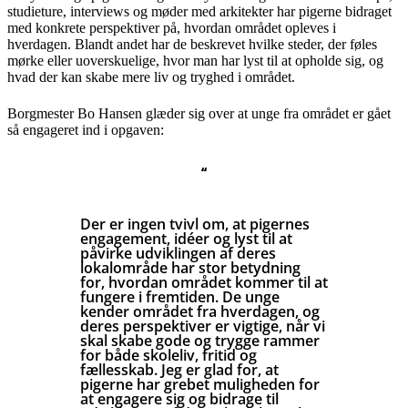
studieture, interviews og møder med arkitekter har pigerne bidraget
med konkrete perspektiver på, hvordan området opleves i
hverdagen. Blandt andet har de beskrevet hvilke steder, der føles
mørke eller uoverskuelige, hvor man har lyst til at opholde sig, og
hvad der kan skabe mere liv og tryghed i området.
Borgmester Bo Hansen glæder sig over at unge fra området er gået
så engageret ind i opgaven:
“
Der er ingen tvivl om, at pigernes
engagement, idéer og lyst til at
påvirke udviklingen af deres
lokalområde har stor betydning
for, hvordan området kommer til at
fungere i fremtiden. De unge
kender området fra hverdagen, og
deres perspektiver er vigtige, når vi
skal skabe gode og trygge rammer
for både skoleliv, fritid og
fællesskab. Jeg er glad for, at
pigerne har grebet muligheden for
at engagere sig og bidrage til