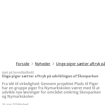
Forside
Nyheder
Unge piger sætter aftryk p
start på hovedindhold
senest opdateret 19. maj 2026
Unge piger sætter aftryk på udviklingen af Skovparken
Fra idé til virkelighed: Gennem projektet Plads til Piger
har en gruppe piger fra Nymarkskolen været med til at
udvikle nye løsninger for området omkring Skovparken
og Nymarkskolen
19. maj 2026
Nyhed