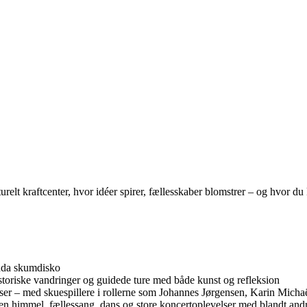
t kraftcenter, hvor idéer spirer, fællesskaber blomstrer – og hvor du kan
ndda skumdisko
storiske vandringer og guidede ture med både kunst og refleksion
jser – med skuespillere i rollerne som Johannes Jørgensen, Karin Michaë
en himmel, fællessang, dans og store koncertoplevelser med blandt and