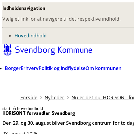
Indholdsnavigation
Vælg et link for at navigere til det respektive indhold.
gå til
Hovedindhold
Borger
Erhverv
Politik og indflydelse
Om kommunen
Forside
Nyheder
Nu er det nu: HORISONT fo
start på hovedindhold
senest opdateret 25. november 2025
HORISONT forvandler Svendborg
Den 29. og 30. august bliver Svendborg centrum for to da
28. august 2025