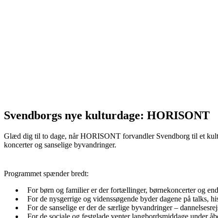
Svendborgs nye kulturdage: HORISONT
Glæd dig til to dage, når HORISONT forvandler Svendborg til et kulturel
koncerter og sanselige byvandringer.
Programmet spænder bredt:
For børn og familier er der fortællinger, børnekoncerter og e
For de nysgerrige og videnssøgende byder dagene på talks, hi
For de sanselige er der de særlige byvandringer – dannelsesre
For de sociale og festglade venter langbordsmiddage under åb