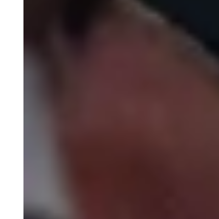
Lokalråd og nærdemokrati
Valg
Få indflydelse
Udvikling
Høringer og afgørelser
Planer, politikker og strategier
Om kommunen
Job hos os
Kontakt Svendborg Kommune
Få hjælp af vores borgerrådgiver
Presse og kommunikation
Økonomi og nøgletal
Organisationen
Databeskyttelse og privatlivspolitik
Svendborg Rådhus
Sagsbehandlingsfrister
Lokalområder
Whistleblowerordning
Kvalitetsstandarder
Akutte situationer
Legater
Udvikling
Kommuneplan
Udviklingsstrategi: Fra mere til bedre
By- og havneudvikling