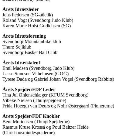
Årets Idrætsleder
Jens Pedersen (SG-atletik)
Roland Vogt (Svendborg Judo Klub)
Karen Marie Holst Gudichsen (SG)
Årets Idrætsforening
Svendborg Mountainbike klub
Thurø Sejlklub
Svendborg Basket Ball Club
Årets Idrætstalent
Emil Madsen (Svendborg Judo Klub)
Lasse Sunesen Vilhelmsen (GOG)
Tyrese Dada og Gabriel Johan Vogel (Svendborg Rabbits)
Årets Spejder/FDF Leder
Tina Jul Øhlenschlæger (KFUM Svendborg)
Vibeke Nielsen (Thurøspejderne)
Frida Hoeegh van Deurs og Nohr Østergaard (Pionererne)
Årets Spejder/FDF Knokler
Bent Mortensen (Thurø Spejderne)
Rasmus Kruse Krossá og Poul Baltzer Heide
(Christiansmindespejderne)