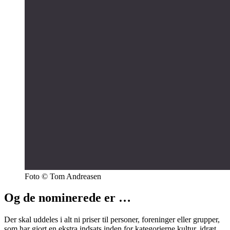
Foto
© Tom Andreasen
Og de nominerede er …
Der skal uddeles i alt ni priser til personer, foreninger eller grupper,
som har gjort en ekstra indsats inden for kategorierne kultur, idræt,