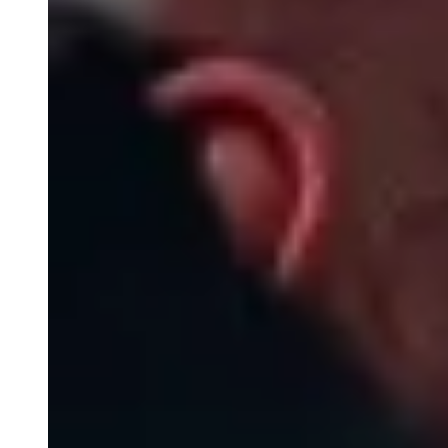
Klima
Sol og vind
Biodiversitet og natur
Cittaslow
Lokalråd og nærdemokrati
Svendborg NØ
Smag dig frem - spis Danmark grønnere
Grøn trepart
Unges trivsel og sundhed
Det sker i Svendborg Kommune
Job hos os
Nyheder