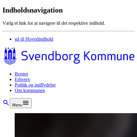
Indholdsnavigation
Vælg et link for at navigere til det respektive indhold.
gå til
Hovedindhold
Borger
Erhverv
Politik og indflydelse
Om kommunen
Menu
Borger
Borgerservice
Børn, unge og familie
Seniorer og ældre