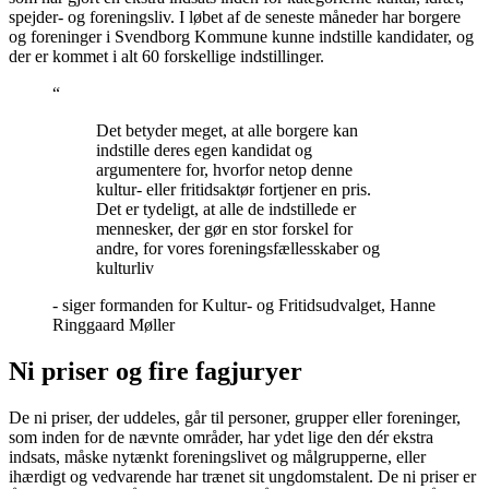
spejder- og foreningsliv. I løbet af de seneste måneder har borgere
og foreninger i Svendborg Kommune kunne indstille kandidater, og
der er kommet i alt 60 forskellige indstillinger.
“
Det betyder meget, at alle borgere kan
indstille deres egen kandidat og
argumentere for, hvorfor netop denne
kultur- eller fritidsaktør fortjener en pris.
Det er tydeligt, at alle de indstillede er
mennesker, der gør en stor forskel for
andre, for vores foreningsfællesskaber og
kulturliv
- siger formanden for Kultur- og Fritidsudvalget, Hanne
Ringgaard Møller
Ni priser og fire fagjuryer
De ni priser, der uddeles, går til personer, grupper eller foreninger,
som inden for de nævnte områder, har ydet lige den dér ekstra
indsats, måske nytænkt foreningslivet og målgrupperne, eller
ihærdigt og vedvarende har trænet sit ungdomstalent. De ni priser er