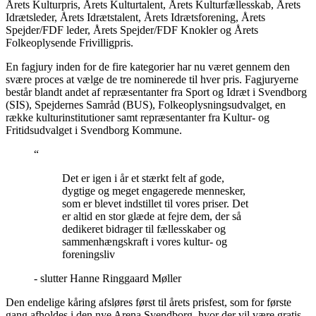
Årets Kulturpris, Årets Kulturtalent, Årets Kulturfællesskab, Årets
Idrætsleder, Årets Idrætstalent, Årets Idrætsforening, Årets
Spejder/FDF leder, Årets Spejder/FDF Knokler og Årets
Folkeoplysende Frivilligpris.
En fagjury inden for de fire kategorier har nu været gennem den
svære proces at vælge de tre nominerede til hver pris. Fagjuryerne
består blandt andet af repræsentanter fra Sport og Idræt i Svendborg
(SIS), Spejdernes Samråd (BUS), Folkeoplysningsudvalget, en
række kulturinstitutioner samt repræsentanter fra Kultur- og
Fritidsudvalget i Svendborg Kommune.
“
Det er igen i år et stærkt felt af gode,
dygtige og meget engagerede mennesker,
som er blevet indstillet til vores priser. Det
er altid en stor glæde at fejre dem, der så
dedikeret bidrager til fællesskaber og
sammenhængskraft i vores kultur- og
foreningsliv
- slutter Hanne Ringgaard Møller
Den endelige kåring afsløres først til årets prisfest, som for første
gang afholdes i den nye Arena Svendborg, hvor der vil være gratis