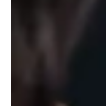
Sundhed og forebyggelse
Job og ledighed
Handicap, psykiatri og socialt udsatte
Bolig og byggeri
Parkering, vej og trafik
Natur og miljø
Oplevelser og fritid
Betal din kommune
Beredskab
Erhverv
Erhvervsbyggeri
Erhvervsjord
Leverandør til kommunen
Tilladelser og bevillinger
Iværksætteri - Fremtidsfabrikken
Miljø, landbrug og vand
Erhverv og Iværksætteri
IPS og Flere unge skal med
Virksomhedsservice
Politik og indflydelse
Kommunalbestyrelsen
Om kommunalbestyrelsen
Dagsordener og referater
Politiske udvalg
Udvalg, råd og nævn