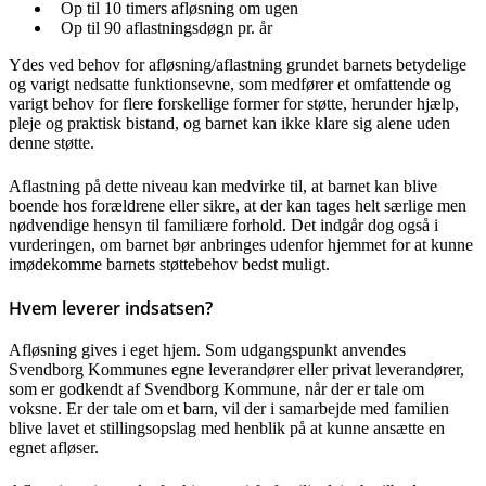
Op til 10 timers afløsning om ugen
Op til 90 aflastningsdøgn pr. år
Ydes ved behov for afløsning/aflastning grundet barnets betydelige
og varigt nedsatte funktionsevne, som medfører et omfattende og
varigt behov for flere forskellige former for støtte, herunder hjælp,
pleje og praktisk bistand, og barnet kan ikke klare sig alene uden
denne støtte.
Aflastning på dette niveau kan medvirke til, at barnet kan blive
boende hos forældrene eller sikre, at der kan tages helt særlige men
nødvendige hensyn til familiære forhold. Det indgår dog også i
vurderingen, om barnet bør anbringes udenfor hjemmet for at kunne
imødekomme barnets støttebehov bedst muligt.
Hvem leverer indsatsen?
Afløsning gives i eget hjem. Som udgangspunkt anvendes
Svendborg Kommunes egne leverandører eller privat leverandører,
som er godkendt af Svendborg Kommune, når der er tale om
voksne. Er der tale om et barn, vil der i samarbejde med familien
blive lavet et stillingsopslag med henblik på at kunne ansætte en
egnet afløser.