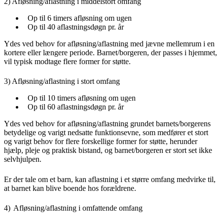
2) Afløsning/aflastning i middelstort omfang
Op til 6 timers afløsning om ugen
Op til 40 aflastningsdøgn pr. år
Ydes ved behov for afløsning/aflastning med jævne mellemrum i en
kortere eller længere periode. Barnet/borgeren, der passes i hjemmet,
vil typisk modtage flere former for støtte.
3) Afløsning/aflastning i stort omfang
Op til 10 timers afløsning om ugen
Op til 60 aflastningsdøgn pr. år
Ydes ved behov for afløsning/aflastning grundet barnets/borgerens
betydelige og varigt nedsatte funktionsevne, som medfører et stort
og varigt behov for flere forskellige former for støtte, herunder
hjælp, pleje og praktisk bistand, og barnet/borgeren er stort set ikke
selvhjulpen.
Er der tale om et barn, kan aflastning i et større omfang medvirke til,
at barnet kan blive boende hos forældrene.
4)
Afløsning/aflastning i omfattende omfang