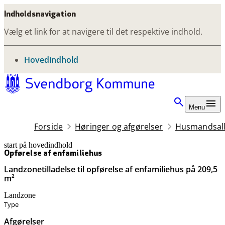
Indholdsnavigation
Vælg et link for at navigere til det respektive indhold.
gå til
Hovedindhold
Menu
Forside
Høringer og afgørelser
Husmandsall
start på hovedindhold
senest opdateret 8. maj 2026
Opførelse af enfamiliehus
Landzonetilladelse til opførelse af enfamiliehus på 209,5
m²
Landzone
Type
Afgørelser