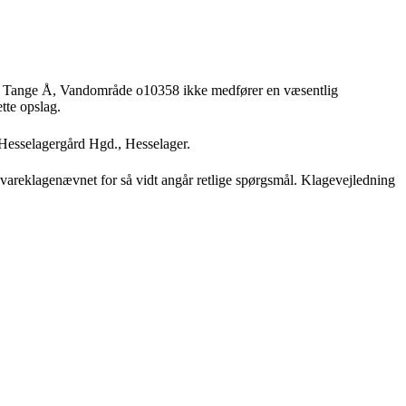
 af Tange Å, Vandområde o10358 ikke medfører en væsentlig
ette opslag.
Hesselagergård Hgd., Hesselager.
devareklagenævnet for så vidt angår retlige spørgsmål. Klagevejledning