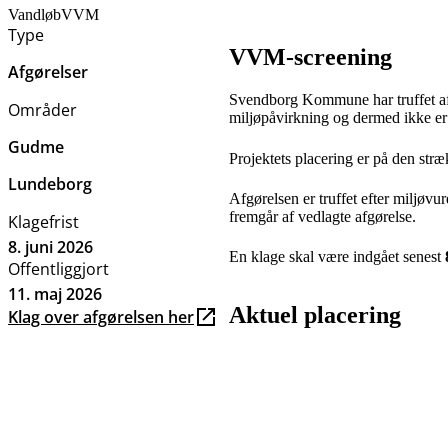
Vandløb
VVM
Type
VVM-screening
Afgørelser
Svendborg Kommune har truffet afg
Områder
miljøpåvirkning og dermed ikke er
Gudme
Projektets placering er på den st
Lundeborg
Afgørelsen er truffet efter miljøv
fremgår af vedlagte afgørelse.
Klagefrist
8. juni 2026
En klage skal være indgået senest
Offentliggjort
11. maj 2026
Aktuel placering
Klag over afgørelsen her