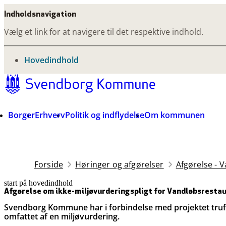
Indholdsnavigation
Vælg et link for at navigere til det respektive indhold.
gå til
Hovedindhold
Borger
Erhverv
Politik og indflydelse
Om kommunen
Forside
Høringer og afgørelser
Afgørelse - 
start på hovedindhold
senest opdateret 11. maj 2026
Afgørelse om ikke-miljøvurderingspligt for Vandløbsrestau
Svendborg Kommune har i forbindelse med projektet truffe
omfattet af en miljøvurdering.