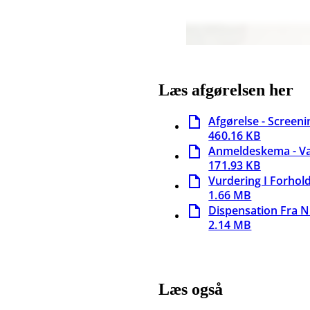
Læs afgørelsen her
Afgørelse - Screen
460.16 KB
Anmeldeskema - Van
171.93 KB
Vurdering I Forhold
1.66 MB
Dispensation Fra N
2.14 MB
Læs også