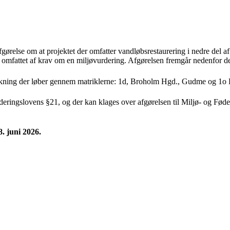
ørelse om at projektet der omfatter vandløbsrestaurering i nedre del
 omfattet af krav om en miljøvurdering. Afgørelsen fremgår nedenfor d
rækning der løber gennem matriklerne: 1d, Broholm Hgd., Gudme og 1o 
urderingslovens §21, og der kan klages over afgørelsen til Miljø- og Fø
8. juni 2026.