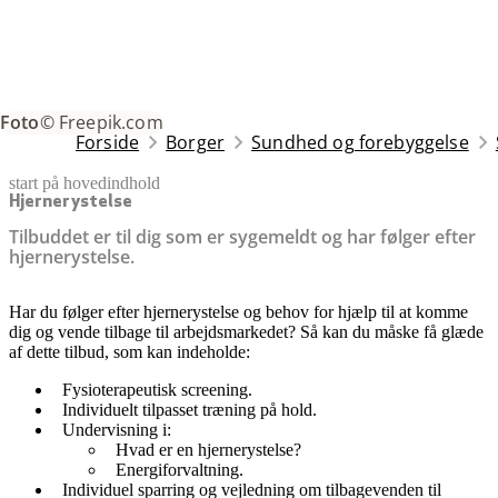
Foto
© Freepik.com
Forside
Borger
Sundhed og forebyggelse
start på hovedindhold
senest opdateret 25. november 2025
Hjernerystelse
Tilbuddet er til dig som er sygemeldt og har følger efter
hjernerystelse.
Har du følger efter hjernerystelse og behov for hjælp til at komme
dig og vende tilbage til arbejdsmarkedet? Så kan du måske få glæde
af dette tilbud, som kan indeholde:
Fysioterapeutisk screening.
Individuelt tilpasset træning på hold.
Undervisning i:
Hvad er en hjernerystelse?
Energiforvaltning.
Individuel sparring og vejledning om tilbagevenden til