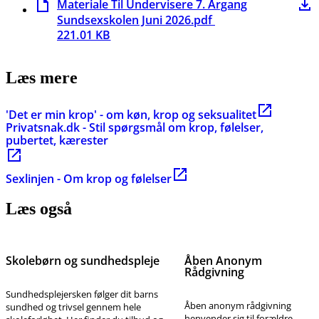
Materiale Til Undervisere 7. Årgang
Sundsexskolen Juni 2026.pdf
221.01 KB
Læs mere
'Det er min krop' - om køn, krop og seksualitet
Privatsnak.dk - Stil spørgsmål om krop, følelser,
pubertet, kærester
Sexlinjen - Om krop og følelser
Læs også
Skolebørn og sundhedspleje
Åben Anonym
Rådgivning
Sundhedsplejersken følger dit barns
Åben anonym rådgivning
sundhed og trivsel gennem hele
henvender sig til forældre