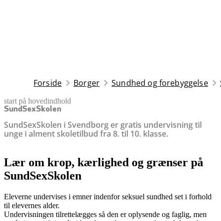
Forside
Borger
Sundhed og forebyggelse
start på hovedindhold
senest opdateret 8. juni 2026
SundSexSkolen
SundSexSkolen i Svendborg er gratis undervisning til
unge i alment skoletilbud fra 8. til 10. klasse.
Lær om krop, kærlighed og grænser på
SundSexSkolen
Eleverne undervises i emner indenfor seksuel sundhed set i forhold
til elevernes alder.
Undervisningen tilrettelægges så den er oplysende og faglig, men