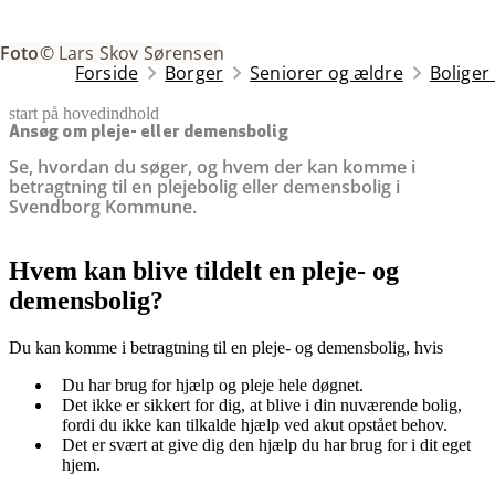
Foto
© Lars Skov Sørensen
Forside
Borger
Seniorer og ældre
Boliger
start på hovedindhold
senest opdateret 7. maj 2026
Ansøg om pleje- eller demensbolig
Se, hvordan du søger, og hvem der kan komme i
betragtning til en plejebolig eller demensbolig i
Svendborg Kommune.
Hvem kan blive tildelt en pleje- og
demensbolig?
Du kan komme i betragtning til en pleje- og demensbolig, hvis
Du har brug for hjælp og pleje hele døgnet.
Det ikke er sikkert for dig, at blive i din nuværende bolig,
fordi du ikke kan tilkalde hjælp ved akut opstået behov.
Det er svært at give dig den hjælp du har brug for i dit eget
hjem.