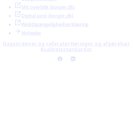
Mit overblik (borger.dk)
Digital post (borger.dk)
Webtilgængelighedserklæring
Nyheder
Dagsordener og referater
Høringer og afgørelser
Kvalitetsstandarder