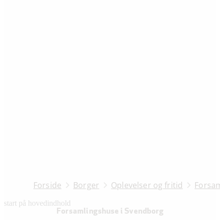
Forside
Borger
Oplevelser og fritid
Forsam
start på hovedindhold
senest opdateret 27. marts 2026
Forsamlingshuse i Svendborg