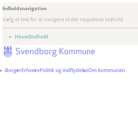
Indholdsnavigation
Vælg et link for at navigere til det respektive indhold.
gå til
Hovedindhold
Borger
Erhverv
Politik og indflydelse
Om kommunen