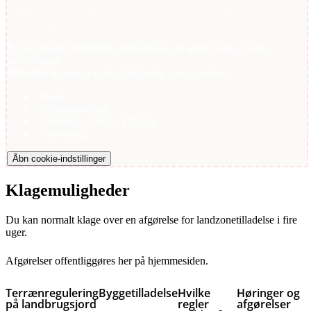
Indholdet kan ikke vises pga. de nuværende cookie
indstillinger
For at tilgå det blokerede indhold kan du ændre dine cookie-
indstillinger.
Indholdet kræver accept af følgende typer cookies:
Basis
Personalisering
COOKIE_ANALYTCAL
Marketing
Åbn cookie-indstillinger
Klagemuligheder
Du kan normalt klage over en afgørelse for landzonetilladelse i fire
uger.
Afgørelser offentliggøres her på hjemmesiden.
Terrænregulering
Byggetilladelse
Hvilke
Høringer og
på landbrugsjord
regler
afgørelser