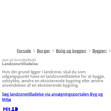
Forside
Borger
Bolig og byggeri
Byggeri
start på hovedindhold
senest opdateret 8. april 2026
Landzonetilladelse
Hvis din grund ligger i landzone, skal du som
udgangspunkt have en landzonetilladelse for at bygge,
udstykke, ændre en eksisterende bygning eller ændre
anvendelsen af en eksisterende bygning.
Søg landzonetilladelse via ansøgningsportalen Byg og
Miljø