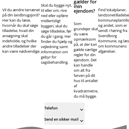
gælder for
Skal du bygge nyt,
min
Vil du ændre terrænet
Find lokalplaner,
til eller om, rive
ejendom?
på din landbrugsjord?
landzonetilladelse
ned eller opføre
Her kan du læse,
kommuneplantill
midlertidigt
Som
hvornår du skal søge
og andet, som er
byggeri, skal du
grundejer skal
tilladelse, hvad din
sendt i høring fra
søge tilladelse, før
du være
ansøgning skal
Svendborg
du går i gang. Her
opmærksom
indeholde, og hvilke
Kommune, og læs
finder du hjælp og
på, at der kan
andre tilladelser der
om kommunens
vejledning samt
gælde særlige
kan være nødvendige.
afgørelser.
information om
regler for din
gebyr for
ejendom. Det
sagsbehandling.
kan handle
om alt fra
farven på dit
hus til antallet
af
kvadratmetre,
du må bygge.
Telefon
Send en sikker mail