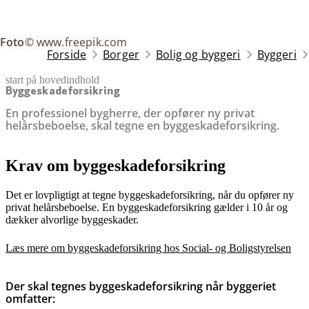
Foto
© www.freepik.com
Forside
Borger
Bolig og byggeri
Byggeri
start på hovedindhold
senest opdateret 26. november 2025
Byggeskadeforsikring
En professionel bygherre, der opfører ny privat
helårsbeboelse, skal tegne en byggeskadeforsikring.
Krav om byggeskadeforsikring
Det er lovpligtigt at tegne byggeskadeforsikring, når du opfører ny
privat helårsbeboelse. En byggeskadeforsikring gælder i 10 år og
dækker alvorlige byggeskader.
Læs mere om byggeskadeforsikring hos Social- og Boligstyrelsen
Der skal tegnes byggeskadeforsikring når byggeriet
omfatter: