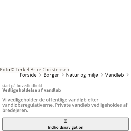
Foto
© Terkel Broe Christensen
Forside
Borger
Natur og miljø
Vandløb
start på hovedindhold
senest opdateret 11. februar 2026
Vedligeholdelse af vandløb
Vi vedligeholder de offentlige vandløb efter
vandløbsregulativerne. Private vandløb vedligeholdes af
bredejeren.
Indholdsnavigation