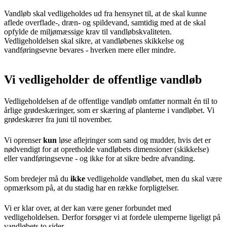
Vandløb skal vedligeholdes ud fra hensynet til, at de skal kunne
aflede overflade-, dræn- og spildevand, samtidig med at de skal
opfylde de miljømæssige krav til vandløbskvaliteten.
Vedligeholdelsen skal sikre, at vandløbenes skikkelse og
vandføringsevne bevares - hverken mere eller mindre.
Vi vedligeholder de offentlige vandløb
Vedligeholdelsen af de offentlige vandløb omfatter normalt én til to
årlige grødeskæringer, som er skæring af planterne i vandløbet. Vi
grødeskærer fra juni til november.
Vi oprenser
kun
løse aflejringer som sand og mudder, hvis det er
nødvendigt for at opretholde vandløbets dimensioner (skikkelse)
eller vandføringsevne - og ikke for at sikre bedre afvanding.
Som bredejer må du
ikke
vedligeholde vandløbet, men du skal være
opmærksom på, at du stadig har en række forpligtelser.
Vi er klar over, at der kan være gener forbundet med
vedligeholdelsen. Derfor forsøger vi at fordele ulemperne ligeligt på
vandløbets to sider.