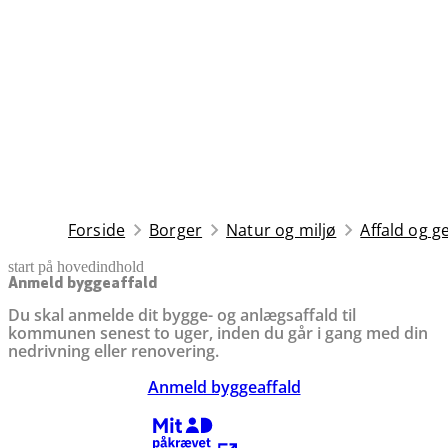
Forside
Borger
Natur og miljø
Affald og 
start på hovedindhold
senest opdateret 26. november 2025
Anmeld byggeaffald
Du skal anmelde dit bygge- og anlægsaffald til
kommunen senest to uger, inden du går i gang med din
nedrivning eller renovering.
Anmeld byggeaffald
Kræver MitID