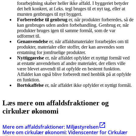
forarbejdning skaber heller ikke affald. I byggeriet betyder
det helt konkret, at f.eks. tegl bruges til et nyt tag, eller at
mursten genbruges til nyt byggeri.
Forberedelse til genbrug
er, når produkter forberedes, så de
kan genbruges uden anden forbehandling. Genbrug er, når
produkter bruges igen til samme formål, som de var
udformet til.
Genanvendelse
er, når affaldsmaterialer forarbejdes om til
produkter, materialer eller stoffer, der kan anvendes som
erstatning for jomfruelige produkter.
Nyttiggørelse
er, når affaldet opfylder et nyttigt formål ved
at erstatte anvendelsen af andre materialer, der ellers ville
være blevet anvendt til at opfylde en bestemt funktion.
Affaldet kan også blive forberedt med henblik på at opfylde
en funktion.
Bortskaffelse
er, når affaldet ikke opfylder et nyttigt formål.
Læs mere om affaldsfraktioner og
cirkulær økonomi
Mere om affaldsfraktioner: Miljøstyrelsen
Mere om cirkulær økonomi: Videnscenter for Cirkulær